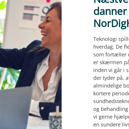
danner
NorDig
Teknologi spill
hverdag. De f
som fortæller o
er skærmen på 
inden vi går i 
der tyder på, 
almindelige bor
kortere period
sundhedsteknol
og behandling
vi gerne hjælp
en sundere liv