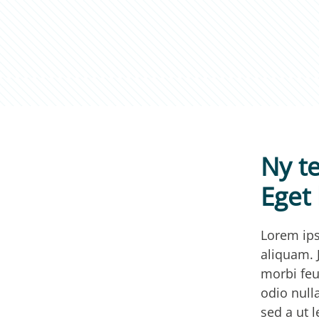
Ny te
Eget 
Lorem ips
aliquam. 
morbi feu
odio null
sed a ut l