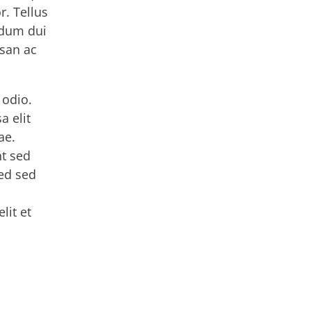
. Tellus
rdum dui
msan ac
 odio.
 elit
ae.
nt sed
sed sed
lit et