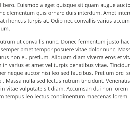
libero. Euismod a eget quisque sit quam augue auctor
nc elementum quis ornare duis interdum. Amet inte
at rhoncus turpis at. Odio nec convallis varius accu
psum.
 rutrum ut convallis nunc. Donec fermentum justo hac
 semper amet tempor posuere vitae dolor nunc. Massa
urus non eu pretium. Aliquam diam viverra eros et vit
in varius et amet vel turpis penatibus vitae. Tincidu
er neque auctor nisi leo sed faucibus. Pretium orci 
i. Massa nulla sed lectus rutrum tincidunt. Venenatis
in vitae vulputate sit diam. Accumsan dui non lorem e
iam tempus leo lectus condimentum maecenas lorem.