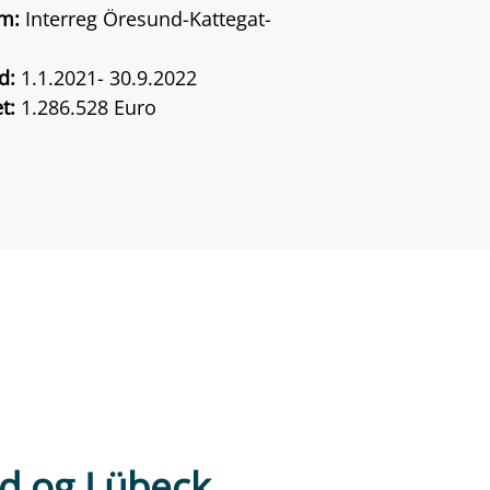
am:
Interreg Öresund-Kattegat-
id:
1.1.2021- 30.9.2022
et:
1.286.528 Euro
d og Lübeck