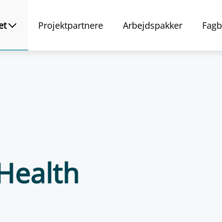
et
Projektpartnere
Arbejdspakker
Fagb
Health