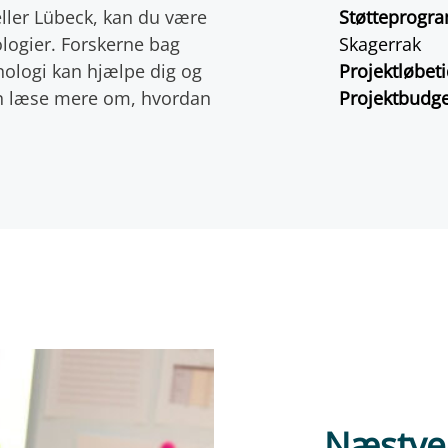
ler Lübeck, kan du være
Støtteprogr
logier. Forskerne bag
Skagerrak
nologi kan hjælpe dig og
Projektløbet
kan læse mere om, hvordan
Projektbudg
Næstve