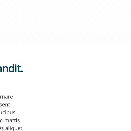
ndit.
rnare
sent
aucibus
m mattis
es aliquet