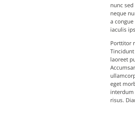
nunc sed 
neque nu
a congue 
iaculis i
Porttitor
Tincidunt
laoreet p
Accumsan 
ullamcorp
eget morb
interdum 
risus. D