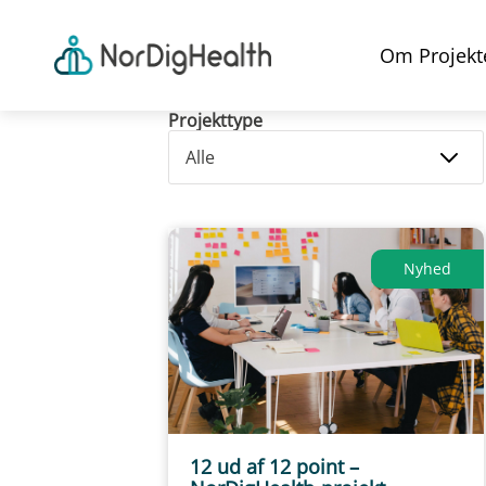
Om Projekt
Projekttype
Nyhed
12 ud af 12 point –