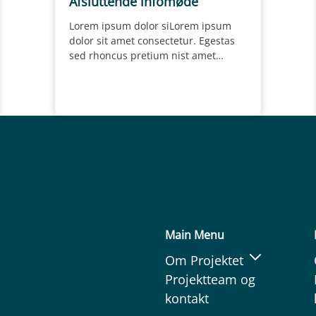
Afsluttende infomøde
Lorem ipsum dolor siLorem ipsum
dolor sit amet consectetur. Egestas
sed rhoncus pretium nist amet
consectetur. Egestas sed rhoncus
pretium nisl….
Main Menu
Om Projektet
Projektteam og
s
kontakt