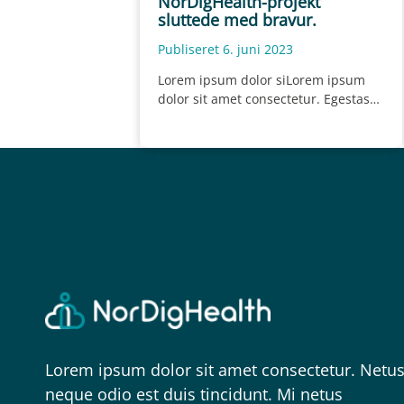
NorDigHealth-projekt
sluttede med bravur.
Publiseret 6. juni 2023
Lorem ipsum dolor siLorem ipsum
dolor sit amet consectetur. Egestas
sed rhoncus pretium nist amet
consectetur. Egestas sed rhoncus
pretium nisl….
Lorem ipsum dolor sit amet consectetur. Netu
neque odio est duis tincidunt. Mi netus