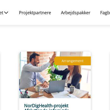
et
Projektpartnere
Arbejdspakker
Fagb
Arrangement
NorDigHealth-projekt